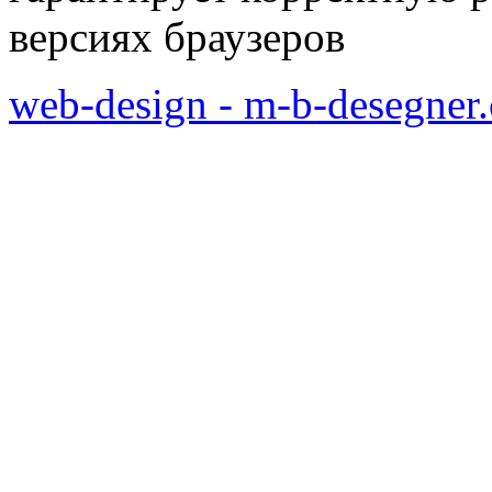
версиях браузеров
web-design - m-b-desegner