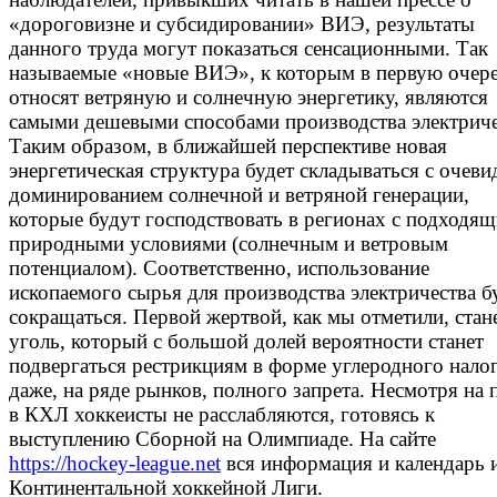
«дороговизне и субсидировании» ВИЭ, результаты
данного труда могут показаться сенсационными. Так
называемые «новые ВИЭ», к которым в первую очер
относят ветряную и солнечную энергетику, являются
самыми дешевыми способами производства электриче
Таким образом, в ближайшей перспективе новая
энергетическая структура будет складываться с очев
доминированием солнечной и ветряной генерации,
которые будут господствовать в регионах с подходя
природными условиями (солнечным и ветровым
потенциалом). Соответственно, использование
ископаемого сырья для производства электричества б
сокращаться. Первой жертвой, как мы отметили, стан
уголь, который с большой долей вероятности станет
подвергаться рестрикциям в форме углеродного налог
даже, на ряде рынков, полного запрета. Несмотря на 
в КХЛ хоккеисты не расслабляются, готовясь к
выступлению Сборной на Олимпиаде. На сайте
https://hockey-league.net
вся информация и календарь 
Континентальной хоккейной Лиги.