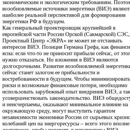
экономическим и экологическим требованиям. Поэто
возобновляемые источники энергетики (ВИЭ) являют
наиболее реальной перспективой для формирования
энергетики РФ в будущем.
Как генеральный проектировщик крупнейшей в
европейской части России Орской (Сакмарской) СЭС,
Проектный Центр «ЭКРА» не может не отстаивать
интересов ВИЭ. Позиция Германа Грефа, как финанси
ясна: если что-то не приносит прибыли сейчас, от это
нужно отказаться. Но вложения в ВИЭ являются
долгосрочными. Развитие возобновляемой энергетик
сейчас станет залогом ее прибыльности и
востребованности в будущем. Чтобы минимизироват
риски и возможные финансовые потери, необходимо
использовать зарубежный опыт внедрения ВИЭ, а та
усовершенствовать законодательство. ВИЭ общедос
и неисчерпаемы, оказывают минимальное влияние на
окружающую среду, могут выступить гарантом
независимости экономики России от сырьевых кризис
колебаний цен на энергоресурсы – всего этого вполне
достаточно, чтобы поверить в перспективы ВИЭ.