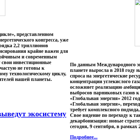
цикле», представленном
нергетического конгресса, уже
рядка 2,2 триллионов
нсирования крайне важен для
стойчивым и современным
т свои инвестиционные
По данным Международного эне
частую не готовы к
планете выросла в 2018 году н
ому технологическому циклу,
спроса на энергетические рес
ителей нашей планеты.
концентрации углекислого газ
осложняет реализацию амбици
выбросов парниковых газов к 
«Глобальная энергия» 2012 г
«Глобальная энергия», переход
требует комплексного подхода
выведут экосистему
Свое видение по переходу к та
декарбонизация: новые страте
сегодня, 9 сентября, в рамках
Подробнее...