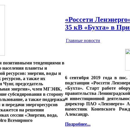
«Россети Ленэнерго
35 кВ «Бухта» в Пр
Главные новости
ся позитивными тенденциями в
ю населения планеты и
й ресурсов: энергии, воды и
6 сентября 2019 года в пос
 ресурсов, а также их
подстанции «Россети Ленэнер
н Чунг, председатель
«Бухта». Старт работе обор
ьная энергия», член МГЭИК,
правительства Ленинградской
ние субсидирования в сторону
и инвестиционной деятельно
пользование, а также поддержка
директор ПАО «Ленэнерго» А
 и передачи энергоресурсов
наместник Коневского Рожд
 скажется на решении
Александр.
мках сессии «Энергия, вода,
24го Всемирного
Подробнее...