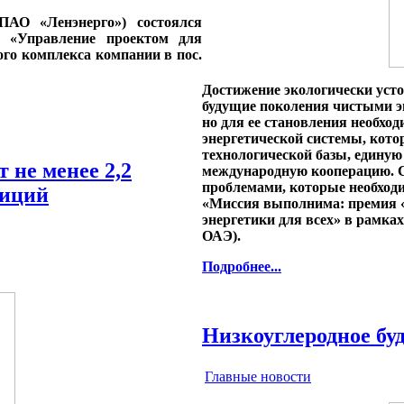
ПАО «Ленэнерго») состоялся
й «Управление проектом для
ого комплекса компании в пос.
Достижение экологически усто
будущие поколения чистыми эн
но для ее становления необхо
энергетической системы, кото
технологической базы, единую
 не менее 2,2
международную кооперацию. С
проблемами, которые необходи
тиций
«Миссия выполнима: премия «
энергетики для всех» в рамках
ОАЭ).
Подробнее...
Низкоуглеродное бу
Главные новости