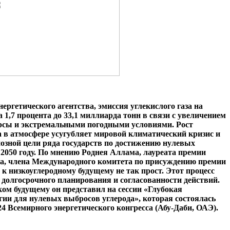
ргетического агентства, эмиссия углекислого газа на
а 1,7 процента до 33,1 миллиарда тонн в связи с увеличением
урсы и экстремальными погодными условиями. Рост
а в атмосфере усугубляет мировой климатический кризис и
озной цели ряда государств по достижению нулевых
2050 году. По мнению Роднея Аллама, лауреата премии
ода, члена Международного комитета по присуждению премии
 к низкоуглеродному будущему не так прост. Этот процесс
, долгосрочного планирования и согласованности действий.
ком будущему он представил на сессии «Глубокая
гии для нулевых выбросов углерода», которая состоялась
 24 Всемирного энергетического конгресса (Абу-Даби, ОАЭ).