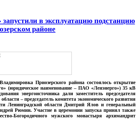
» запустили в эксплуатацию подстанцию
иозерском районе
. Владимировка Приозерского района состоялось открытие
го» (юридическое наименование – ПАО «Ленэнерго») 35 кВ
удования энергоисточника дали заместитель председателя
 области – председатель комитета экономического развития
сти Ленинградской области Дмитрий Ялов и генеральный
ндрей Рюмин. Участие в церемонии запуска принял также
ество-Богородичного мужского монастыря архимандрит