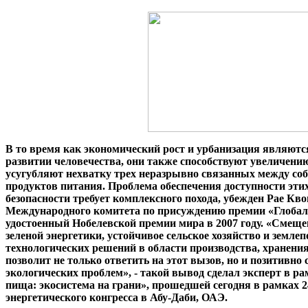
В то время как экономический рост и урбанизация являют
развитии человечества, они также способствуют увеличени
усугубляют нехватку трех неразрывно связанных между собо
продуктов питания. Проблема обеспечения доступности этих
безопасности требует комплексного похода, убежден Рае Кво
Международного комитета по присуждению премии «Глобал
удостоенный Нобелевской премии мира в 2007 году. «Смеще
зеленой энергетики, устойчивое сельское хозяйство и земле
технологических решений в области производства, хранения
позволит не только ответить на этот вызов, но и позитивно
экологических проблем», - такой вывод сделал эксперт в ра
пища: экосистема на грани», прошедшей сегодня в рамках 
энергетического конгресса в Абу-Даби, ОАЭ.