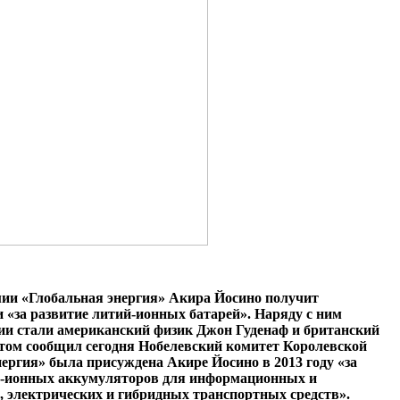
мии «Глобальная энергия» Акира Йосино получит
«за развитие литий-ионных батарей». Наряду с ним
ии стали американский физик Джон Гуденаф и британский
этом сообщил сегодня Нобелевский комитет Королевской
нергия» была присуждена Акире Йосино в 2013 году «за
ий-ионных аккумуляторов для информационных и
 электрических и гибридных транспортных средств».