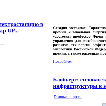
лектростанцию в
Сегодня состоялась Торжест
p UP...
премии «Глобальная энерги
удостоены профессор Фреде 
управления для возобновля
развитие технологии эффек
энергетики Российской Феде
премии, а также разделили пр
Подробнее...
Блобьерг: силовая э
инфраструктуры в 
Главные новости