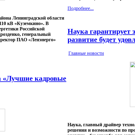
Подробнее...
района Ленинградской области
110 кВ «Куземкино». В
ергетики Российской
Наука гарантирует з
розденко, генеральный
развитие будет удов
иректор ПАО «Ленэнерго»
Главные новости
са «Лучшие кадровые
Наука, главный драйвер техн
решения и возможности по про