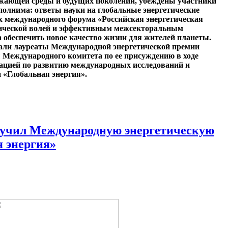
ружающей среды и будущих поколений, убеждены участники
олнима: ответы науки на глобальные энергетические
 международного форума «Российская энергетическая
тической волей и эффективным межсекторальным
а обеспечить новое качество жизни для жителей планеты.
али лауреаты Международной энергетической премии
 Международного комитета по ее присуждению в ходе
иацией по развитию международных исследований и
и «Глобальная энергия».
ручил Международную энергетическую
 энергия»