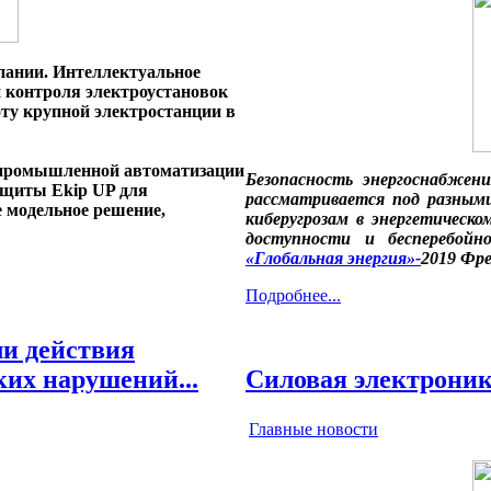
пании. Интеллектуальное
 контроля электроустановок
оту крупной электростанции в
 промышленной автоматизации
Безопасность энергоснабжен
ащиты Ekip UP для
рассматривается под разными
е модельное решение,
киберугрозам в энергетическ
доступности и бесперебойн
«Глобальная энергия»-
2019 Фре
Подробнее...
ли действия
Силовая электроника
ких нарушений...
Главные новости