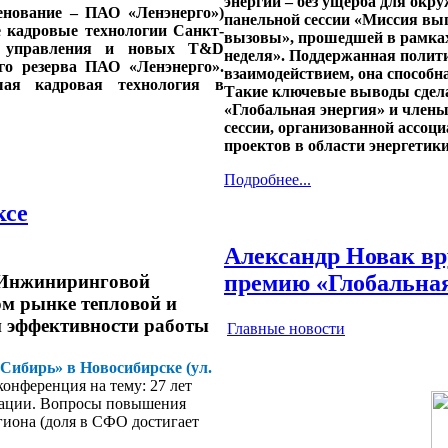
энергии – без ущерба для ок
енование – ПАО «Ленэнерго»)
панельной сессии «Миссия вып
е кадровые технологии Санкт-
вызовы», прошедшей в рамках
го управления и новых T&D
неделя». Поддержанная поли
го резерва ПАО «Ленэнерго».
взаимодействием, она способн
ая кадровая технология в
Такие ключевые выводы сдел
«Глобальная энергия» и члены
сессии, организованной ассоц
проектов в области энергетик
Подробнее...
ксе
Александр Новак в
премию «Глобальная
ы Инжиниринговой
м рынке тепловой и
и эффективности работы
Главные новости
Сибирь» в Новосибирске (ул.
конференция на тему: 27 лет
рации. Вопросы повышения
иона (доля в СФО достигает