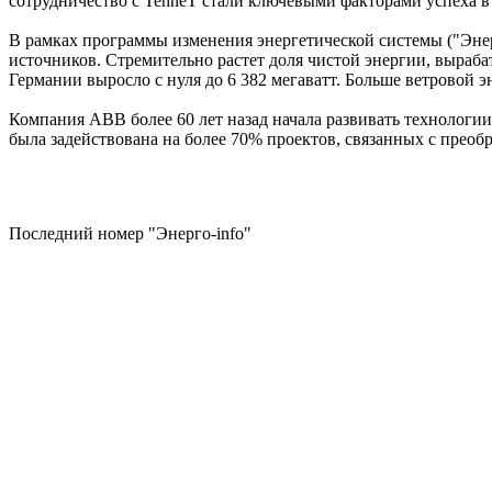
сотрудничество с TenneT стали ключевыми факторами успеха в
В рамках программы изменения энергетической системы ("Энер
источников. Стремительно растет доля чистой энергии, выраба
Германии выросло с нуля до 6 382 мегаватт. Больше ветровой 
Компания ABB более 60 лет назад начала развивать технологии
была задействована на более 70% проектов, связанных с преоб
Последний номер "Энерго-info"