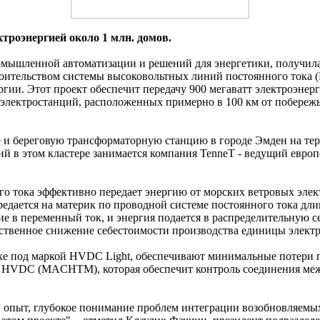
троэнергией около 1 млн. домов.
мышленной автоматизации и решений для энергетики, получила 
троительством системы высоковольтных линий постоянного тока
ргии. Этот проект обеспечит передачу 900 мегаватт электроэнер
х электростанций, расположенных примерно в 100 км от побереж
 и береговую трансформаторную станцию в городе Эмден на те
й в этом кластере занимается компания TenneT - ведущий евро
 тока эффективно передает энергию от морских ветровых элек
редается на материк по проводной системе постоянного тока дл
ие в переменный ток, и энергия подается в распределительную
ственное снижение себестоимости производства единицы электр
 под маркой HVDC Light, обеспечивают минимальные потери при
я HVDC (MACHTM), которая обеспечит контроль соединения меж
опыт, глубокое понимание проблем интеграции возобновляемых 