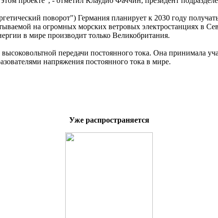
 этом проекте", - отметил Клаудио Фаччин, президент подраздел
гетический поворот") Германия планирует к 2030 году получат
тываемой на огромных морских ветровых электростанциях в Севе
энергии в мире производит только Великобритания.
 высоковольтной передачи постоянного тока. Она принимала уча
разователями напряжения постоянного тока в мире.
Уже распространяется