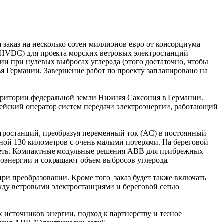
заказ на несколько сотен миллионов евро от консорциума
 (HVDC) для проекта морских ветровых электростанций
гии при нулевых выбросах углерода (этого достаточно, чтобы
ья Германии. Завершение работ по проекту запланировано на
рритории федеральной земли Нижняя Саксония в Германии.
пейский оператор систем передачи электроэнергии, работающий
тростанций, преобразуя переменный ток (AC) в постоянный
иной 130 километров с очень малыми потерями. На береговой
 сеть. Компактные модульные решения ABB для прибрежных
оэнергии и сокращают объем выбросов углерода.
 преобразовании. Кроме того, заказ будет также включать
ду ветровыми электростанциями и береговой сетью
источников энергии, подход к партнерству и тесное