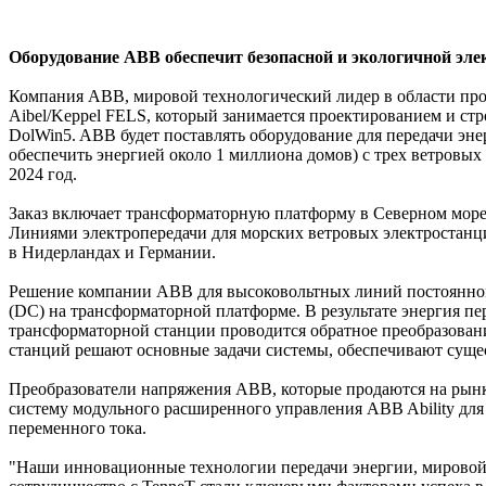
Оборудование ABB обеспечит безопасной и экологичной элек
Компания ABB, мировой технологический лидер в области про
Aibel/Keppel FELS, который занимается проектированием и с
DolWin5. ABB будет поставлять оборудование для передачи эне
обеспечить энергией около 1 миллиона домов) с трех ветровы
2024 год.
Заказ включает трансформаторную платформу в Северном море
Линиями электропередачи для морских ветровых электростанци
в Нидерландах и Германии.
Решение компании ABB для высоковольтных линий постоянного
(DC) на трансформаторной платформе. В результате энергия пе
трансформаторной станции проводится обратное преобразован
станций решают основные задачи системы, обеспечивают суще
Преобразователи напряжения ABB, которые продаются на рынке
систему модульного расширенного управления ABB Ability дл
переменного тока.
"Наши инновационные технологии передачи энергии, мировой 