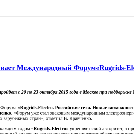
вает Международный Форум«Rugrids-Ele
ройдет с 20 по 23 октября 2015 года в Москве при поддерж
 Форума «
Rugrids-Electro. Российские сети. Новые возможнос
ченко
. «Форум уже стал знаковым международным электроэнер
х зарубежных стран», отметил В. Кравченко.
 каждым годом «
Rugrids-Electro
» укрепляет свой авторитет, а 
тивный диалог на его площадках предполагает обсуждение толь