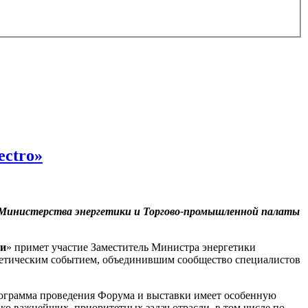
ctro»
ке Министерства энергетики и Торгово-промышленной палаты
ти
» примет участие Заместитель Министра энергетики
гетическим событием, объединившим сообщество специалистов
программа проведения Форума и выставки имеет особенную
ко важнейших, приоритетных задач отрасли, в том числе по