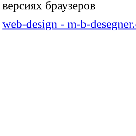
версиях браузеров
web-design - m-b-desegner