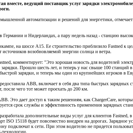
тая вместе, ведущий поставщик услуг зарядки электромобиле
роги.
ышленной автоматизации и решений для энергетики, отмечает о
в Германии и Нидерландах, а пару недель назад - станцию высок
кампе, на шоссе A15. Ее строительство приблизило Fastned к це
т источников возобновляемой энергии солнца и ветра.
astned, комментирует: "Это хорошая новость для водителей элект
зарядки. Прошло шесть лет, и теперь у нас свыше 100 станций 
 быстрой зарядки, и теперь мы один из крупнейших игроков в Ев
редоставила ABB, включает в себя два типа быстрых зарядных ст
, после чего тот может проехать до 200 км.
BB. Это дает доступ к таким решениям, как ChargerCare, котор
руется срок службы и эффективность применения зарядных стан
азработала дополнительные виды услуг для клиентов Fastned, в 
дарт ISO 15118 будет повсеместно внедрен на дорогах. Зарядное
шину подключат к сети. При этом водителю не придется пользов
-технологии.