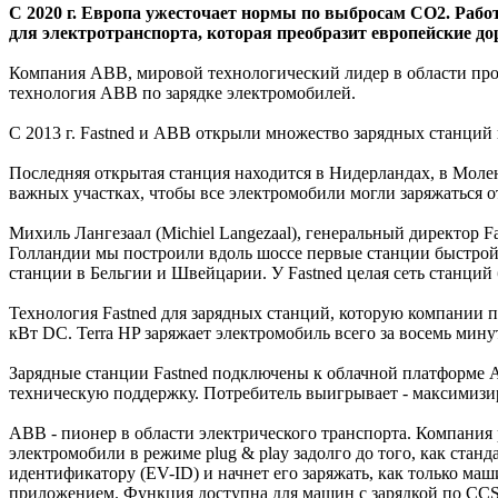
С 2020 г. Европа ужесточает нормы по выбросам CO2. Рабо
для электротранспорта, которая преобразит европейские до
Компания ABB, мировой технологический лидер в области пром
технология ABB по зарядке электромобилей.
С 2013 г. Fastned и ABB открыли множество зарядных станций 
Последняя открытая станция находится в Нидерландах, в Молен
важных участках, чтобы все электромобили могли заряжаться о
Михиль Лангезаал (Michiel Langezaal), генеральный директор F
Голландии мы построили вдоль шоссе первые станции быстрой 
станции в Бельгии и Швейцарии. У Fastned целая сеть станций
Технология Fastned для зарядных станций, которую компании п
кВт DC. Terra HP заряжает электромобиль всего за восемь минут
Зарядные станции Fastned подключены к облачной платформе A
техническую поддержку. Потребитель выигрывает - максимизи
ABB - пионер в области электрического транспорта. Компания р
электромобили в режиме plug & play задолго до того, как стан
идентификатору (EV-ID) и начнет его заряжать, как только ма
приложением. Функция доступна для машин с зарядкой по CCS