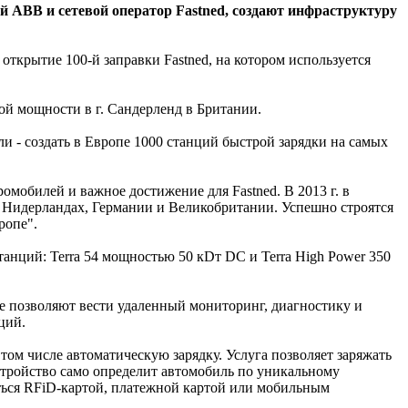
й ABB и сетевой оператор Fastned, создают инфраструктуру
ткрытие 100-й заправки Fastned, на котором используется
ой мощности в г. Сандерленд в Британии.
ли - создать в Европе 1000 станций быстрой зарядки на самых
ромобилей и важное достижение для Fastned. В 2013 г. в
в Нидерландах, Германии и Великобритании. Успешно строятся
ропе".
анций: Terra 54 мощностью 50 кDт DC и Terra High Power 350
ые позволяют вести удаленный мониторинг, диагностику и
ций.
том числе автоматическую зарядку. Услуга позволяет заряжать
 устройство само определит автомобиль по уникальному
аться RFiD-картой, платежной картой или мобильным