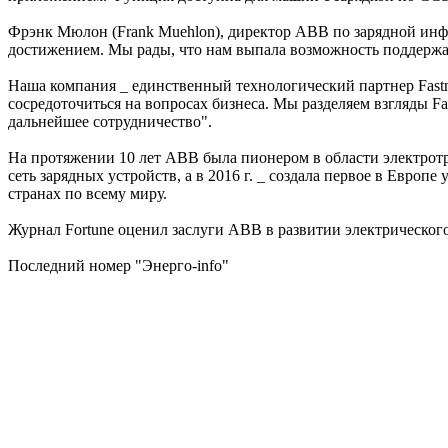
Фрэнк Мюлон (Frank Muehlon), директор ABB по зарядной инфр
достижением. Мы рады, что нам выпала возможность поддержат
Наша компания _ единственный технологический партнер Fastn
сосредоточиться на вопросах бизнеса. Мы разделяем взгляды Fa
дальнейшее сотрудничество".
На протяжении 10 лет ABB была пионером в области электротра
сеть зарядных устройств, а в 2016 г. _ создала первое в Евро
странах по всему миру.
Журнал Fortune оценил заслуги ABB в развитии электрического
Последний номер "Энерго-info"